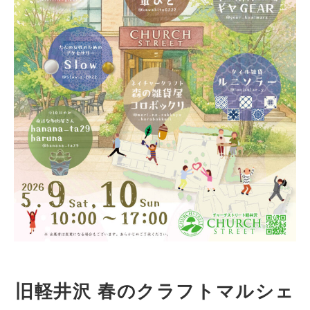
館内有料トイレのご案内
バス(マイクロ含む)の駐車
駐車場
ニュース＆イベント
お問い合わせ
イベント募集
リクルート情報
ご出店について
会社概要
旧軽井沢 春のクラフトマルシェ
個人情報保護方針