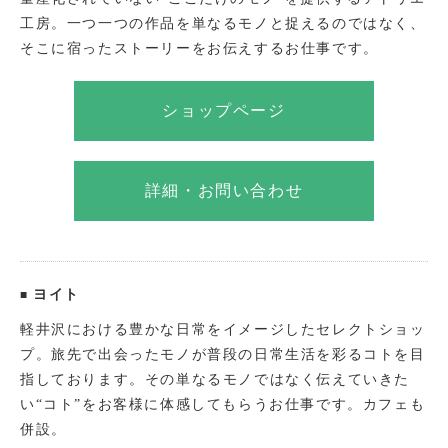
工房。一つ一つの作品を単なるモノと捉えるのではなく、
館内有料トイレのご案内
そこに宿ったストーリーをお伝えするお仕事です。
バス(マイクロ含む)の駐車
ショップページ
駐車場
ニュース＆イベント
詳細・お問い合わせ
お問い合わせ
イベント募集
リクルート情報
ヨイト
軽井沢における豊かな日常をイメージしたセレクトショッ
ご出店について
プ。旅先で出会ったモノが普段の日常生活を彩るコトを目
会社概要
指しております。その単なるモノではなく伝えていきた
い“コト”をお客様に体感してもらうお仕事です。カフェも
個人情報保護方針
併設。