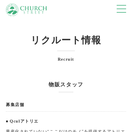
ショップ
10:00-18:00
リクルート情報
カフェ
10:00-18:00 (Lo17:30)
レストラン
11:00-15:30 (Lo15:00)
17:30-20:30 (Lo20:00)
Recruit
※休館日、冬季(12月～3月)営業時間の詳細は、
営
業カレンダー
を参照ください。
物販スタッフ
募集店舗
トップページ
フロアマップ
Qculアトリエ
アクセス＆営業時間
量産化されていない“ここだけのモノ”を提供するアトリエ