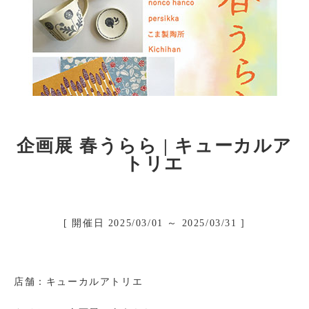
館内有料トイレのご案内
バス(マイクロ含む)の駐車
駐車場
ニュース＆イベント
企画展 春うらら | キューカルア
お問い合わせ
トリエ
イベント募集
リクルート情報
[ 開催日 2025/03/01 ～ 2025/03/31 ]
ご出店について
会社概要
店舗：キューカルアトリエ
個人情報保護方針