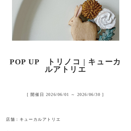
館内有料トイレのご案内
バス(マイクロ含む)の駐車
駐車場
ニュース＆イベント
POP UP トリノコ | キューカ
お問い合わせ
ルアトリエ
イベント募集
リクルート情報
[ 開催日 2026/06/01 ～ 2026/06/30 ]
ご出店について
会社概要
店舗：キューカルアトリエ
個人情報保護方針