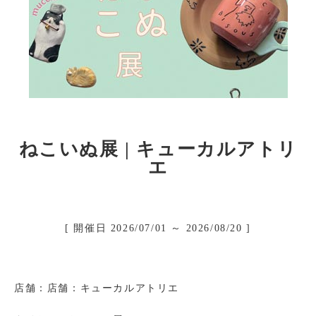
館内有料トイレのご案内
バス(マイクロ含む)の駐車
駐車場
ニュース＆イベント
ねこいぬ展 | キューカルアトリ
お問い合わせ
エ
イベント募集
リクルート情報
[ 開催日 2026/07/01 ～ 2026/08/20 ]
ご出店について
会社概要
店舗：店舗：キューカルアトリエ
個人情報保護方針