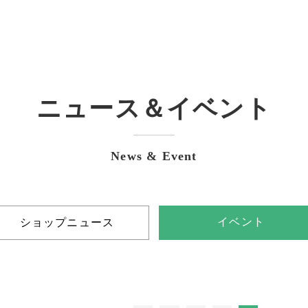
ショップ
10:00-18:00
ニュース＆イベント
カフェ
10:00-18:00 (Lo17:30)
レストラン
11:00-15:30 (Lo15:00)
News & Event
17:30-20:30 (Lo20:00)
※休館日、冬季(12月～3月)営業時間の詳細は、
営業カレンダー
を参照ください。
イベント
ショップニュース
トップページ