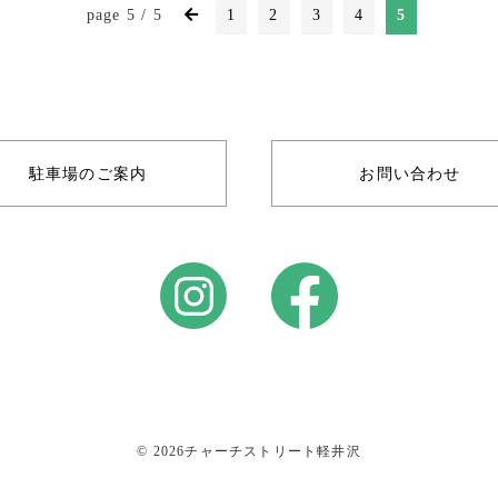
page 5 / 5
1
2
3
4
5
フロアマップ
アクセス＆営業時間
館内有料トイレのご案内
バス(マイクロ含む)の駐車
駐車場のご案内
お問い合わせ
駐車場
ニュース＆イベント
お問い合わせ
イベント募集
リクルート情報
© 2026チャーチストリート軽井沢
ご出店について