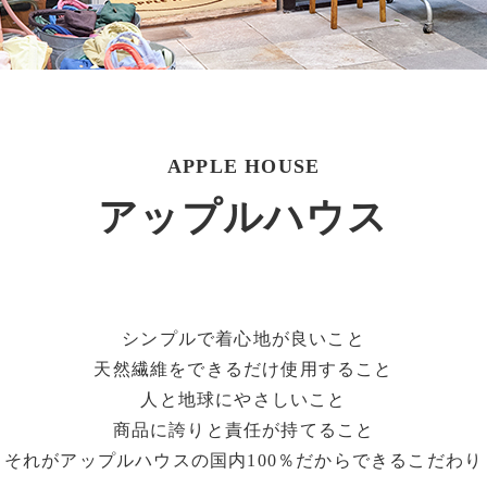
フロアマップ
アクセス＆営業時間
館内有料トイレのご案内
APPLE HOUSE
バス(マイクロ含む)の駐車
アップルハウス
駐車場
ニュース＆イベント
お問い合わせ
シンプルで着心地が良いこと
天然繊維をできるだけ使用すること
イベント募集
人と地球にやさしいこと
リクルート情報
商品に誇りと責任が持てること
それがアップルハウスの国内100％だからできるこだわり
ご出店について