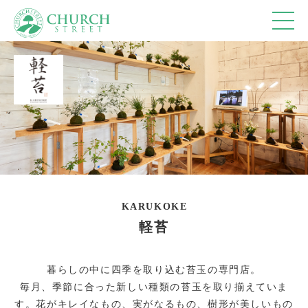
ショップ
10:00-18:00
カフェ
10:00-18:00 (Lo17:30)
レストラン
11:00-15:30 (Lo15:00)
17:30-20:30 (Lo20:00)
※休館日、冬季(12月～3月)営業時間の詳細は、
営
業カレンダー
を参照ください。
KARUKOKE
軽苔
トップページ
暮らしの中に四季を取り込む苔玉の専門店。
フロアマップ
毎月、季節に合った新しい種類の苔玉を取り揃えていま
す。花がキレイなもの、実がなるもの、樹形が美しいもの
アクセス＆営業時間