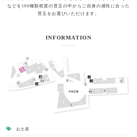
などを100種類程度の苔玉の中からご自身の感性に合った
館内有料トイレのご案内
苔玉をお選びいただけます。
バス(マイクロ含む)の駐車
INFORMATION
駐車場
ニュース＆イベント
お問い合わせ
イベント募集
リクルート情報
ご出店について
会社概要
個人情報保護方針
お土産