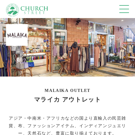
ショップ
10:00-18:00
カフェ
10:00-18:00 (Lo17:30)
レストラン
11:00-15:30 (Lo15:00)
17:30-20:30 (Lo20:00)
※休館日、冬季(12月～3月)営業時間の詳細は、
営
業カレンダー
を参照ください。
MALAIKA OUTLET
マライカ アウトレット
トップページ
アジア・中南米・アフリカなどの国より直輸入の民芸雑
フロアマップ
貨、布、ファッションアイテム、インディアンジュエリ
ー、天然石など、豊富に取り揃えております。
アクセス＆営業時間